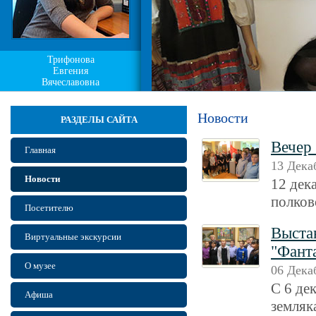
Трифонова
Евгения
Вячеславовна
Новости
РАЗДЕЛЫ САЙТА
Вечер
Главная
13 Дека
Новости
12 дек
полков
Посетителю
Выста
Виртуальные экскурсии
"Фант
О музее
06 Дека
С 6 де
Афиша
земляк