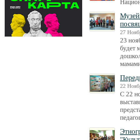
Национ
Музейн
посвя
27 Нояб
23 ноя
будет 
дошкол
мамами
Перед
22 Нояб
С 22 н
выстав
предст
педаго
Этног
"Куль