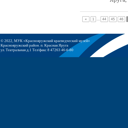
«
1
…
44
45
46
© 2022, МУК «Краснояружский краеведческий музей»
Краснояружский район. п. Красная Яруга
ул. Театральная д.1 Тел/факс 8 47263 46-6-80