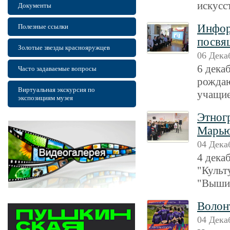
искусс
Документы
Инфор
Полезные ссылки
посвя
Золотые звезды краснояружцев
06 Дека
6 дека
Часто задаваемые вопросы
рождаю
Виртуальная экскурсия по
учащие
экспозициям музея
Этног
Марь
04 Дека
4 дека
"Культ
"Вышив
Волон
04 Дека