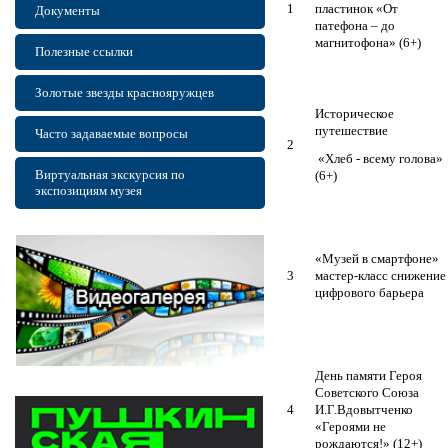
1
пластинок «От
Документы
патефона – до
магнитофона» (6+)
Полезные ссылки
Золотые звезды краснояружцев
Историческое
путешествие
Часто задаваемые вопросы
2
«Хлеб - всему голова»
Виртуальная экскурсия по
(6+)
экспозициям музея
«Музей в смартфоне»
3
мастер-класс снижение
цифрового барьера
День памяти Героя
Советского Союза
4
И.Г.Вдовытченко
«Героями не
рождаются!» (12+)