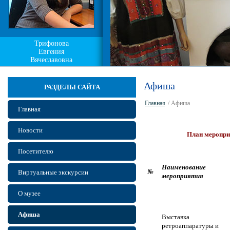
Трифонова
Евгения
Вячеславовна
Афиша
РАЗДЕЛЫ САЙТА
Главная
/ Афиша
Главная
Новости
План меропри
Посетителю
Наименование
№
Виртуальные экскурсии
мероприятия
О музее
Афиша
Выставка
ретроаппаратуры и