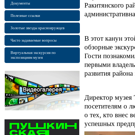
Документы
Ракитянского рай
административна
Полезные ссылки
Золотые звезды краснояружцев
В этот канун эт
Часто задаваемые вопросы
обзорные экскур
Виртуальная экскурсия по
Гости познакоми
экспозициям музея
первыми владель
развития района 
Директор музея 
посетителям о л
о тех, кто внес 
успешных предп