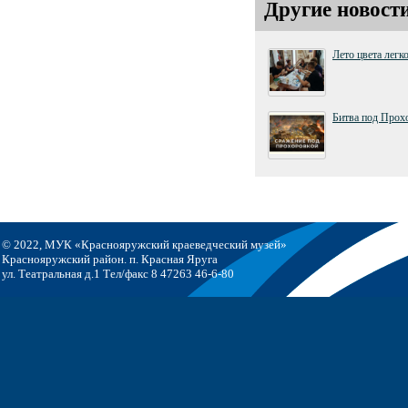
Другие новост
Лето цвета легк
Битва под Прох
© 2022, МУК «Краснояружский краеведческий музей»
Краснояружский район. п. Красная Яруга
ул. Театральная д.1 Тел/факс 8 47263 46-6-80