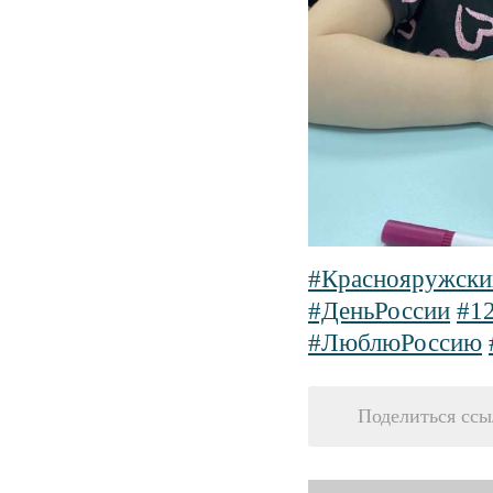
#Краснояружски
#ДеньРоссии
#1
#ЛюблюРоссию
Поделиться ссы