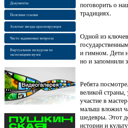
Документы
поговорить о на
традициях.
Полезные ссылки
Золотые звезды краснояружцев
Одной из ключев
Часто задаваемые вопросы
государственным
Виртуальная экскурсия по
и гимном. Дети 
экспозициям музея
но и запомнили з
Ребята посмотр
великой страны,
участие в масте
малыш вложил ча
шедевры. Этот д
истории и культ