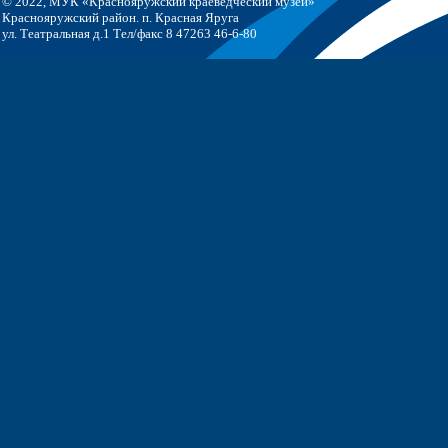
© 2022, МУК «Краснояружский краеведческий музей»
Краснояружский район. п. Красная Яруга
ул. Театральная д.1 Тел/факс 8 47263 46-6-80