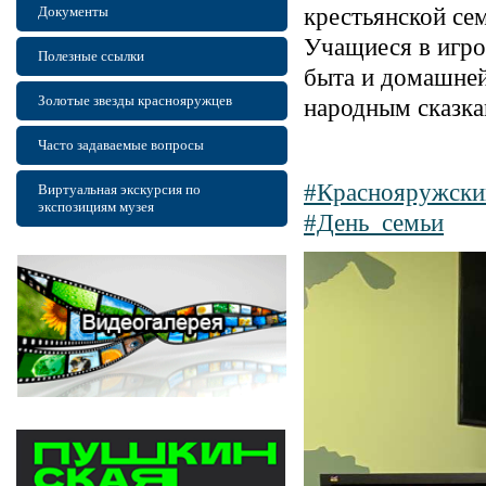
Документы
крестьянской сем
Учащиеся в игро
Полезные ссылки
быта и домашней
Золотые звезды краснояружцев
народным сказка
Часто задаваемые вопросы
#Краснояружски
Виртуальная экскурсия по
экспозициям музея
#День_семьи