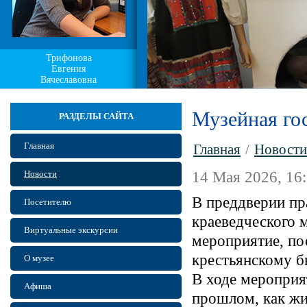
Трифонова
Евгения
Вячеславовна
Музейная го
РАЗДЕЛЫ САЙТА
Главная
Главная
/
Новости
Новости
14 Мая 2026, 16
В преддверии пр
Посетителю
краеведческого 
Виртуальные экскурсии
мероприятие, п
крестьянскому б
О музее
В ходе мероприя
Афиша
прошлом, как жи