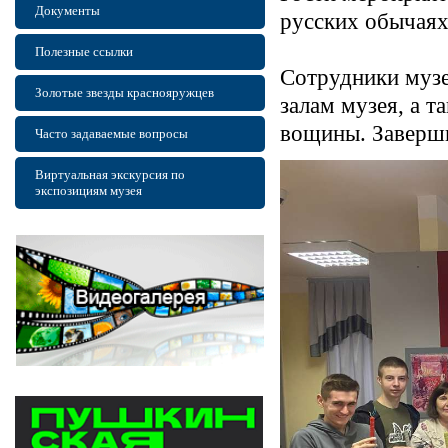
Документы
русских обычаях
Полезные ссылки
Сотрудники музе
Золотые звезды краснояружцев
залам музея, а т
вощины. Заверши
Часто задаваемые вопросы
Виртуальная экскурсия по
экспозициям музея