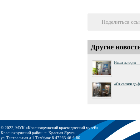
Поделиться ссы
Другие новост
Наша история —
«От свечки до 
© 2022, МУК «Краснояружский краеведческий музей»
Краснояружский район. п. Красная Яруга
ул. Театральная д.1 Тел/факс 8 47263 46-6-80