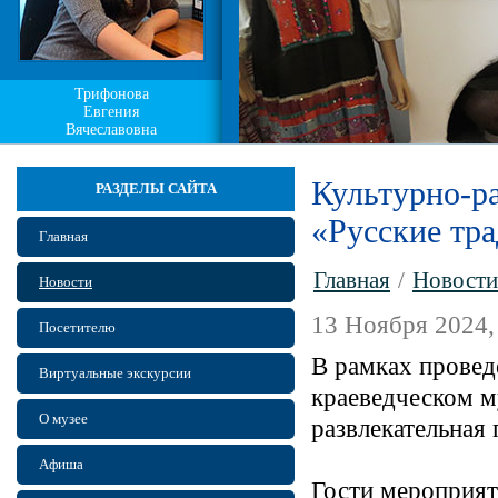
Трифонова
Евгения
Вячеславовна
Культурно-р
РАЗДЕЛЫ САЙТА
«Русские тр
Главная
Главная
/
Новости
Новости
13 Ноября 2024,
Посетителю
В рамках провед
Виртуальные экскурсии
краеведческом м
О музее
развлекательная
Афиша
Гости мероприят