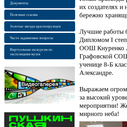
Документы
их создателях и
бережно хранящи
Полезные ссылки
Золотые звезды краснояружцев
Лучшие работы 
Часто задаваемые вопросы
Дипломом I степ
ООШ Кнуренко Ал
Виртуальная экскурсия по
экспозициям музея
Графовской СОШ 
ученице 8-Б кл
Александре.
Выражаем огром
за высокий уров
мероприятии! Же
мирного неба!