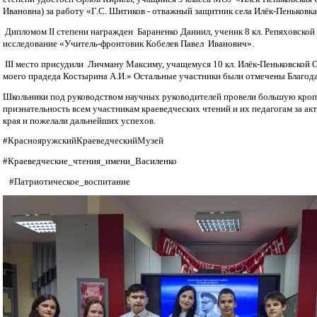
Ивановна) за работу «Г.С. Шитиков - отважный защитник села Илёк-Пеньковка
Дипломом II степени награжден Бараненко Даниил, ученик 8 кл. Репяховской
исследование «Учитель-фронтовик Кобелев Павел Иванович».
III место присудили Личману Максиму, учащемуся 10 кл. Илёк-Пеньковской
моего прадеда Костырина А.И.» Остальные участники были отмечены Благод
Школьники под руководством научных руководителей провели большую кроп
признательность всем участникам краеведческих чтений и их педагогам за ак
края и пожелали дальнейших успехов.
#КраснояружскийКраеведческийМузей
#Краеведческие_чтения_имени_Василенко
#Патриотическое_воспитание