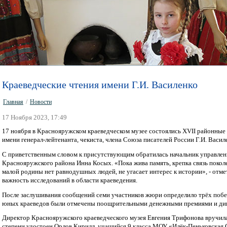
Краеведческие чтения имени Г.И. Василенко
Главная
/
Новости
17 Ноября 2023, 17:49
17 ноября в Краснояружском краеведческом музее состоялись XVII районные 
имени генерал-лейтенанта, чекиста, члена Союза писателей России Г.И. Васи
С приветственным словом к присутствующим обратилась начальник управле
Краснояружского района Инна Косых. «Пока жива память, крепка связь покол
малой родины нет равнодушных людей, не угасает интерес к истории», - отм
важность исследований в области краеведения.
После заслушивания сообщений семи участников жюри определило трёх побе
юных краеведов были отмечены поощрительными денежными премиями и ди
Директор Краснояружского краеведческого музея Евгения Трифонова вручила
степени удостоен Орлов Кирилл, учащийся 9 класса МОУ «Илёк-Пеньковска