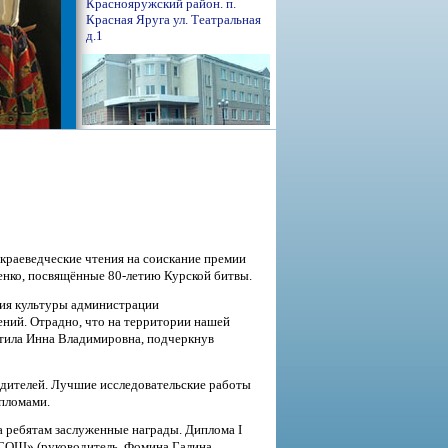
Краснояружский район. п.
Красная Яруга ул. Театральная
д.1
краеведческие чтения на соискание премии
ленко, посвящённые 80-летию Курской битвы.
ния культуры администрации
ений. Отрадно, что на территории нашей
етила Инна Владимировна, подчеркнув
дителей. Лучшие исследовательские работы
пломами.
 ребятам заслуженные награды. Диплома I
я СОШ» (руководитель Фомина Галина