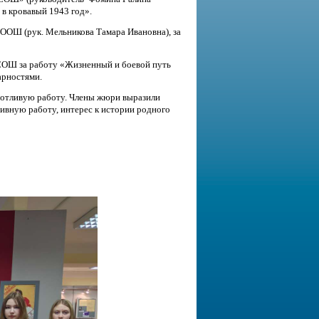
 в кровавый 1943 год».
 ООШ (рук. Мельникова Тамара Ивановна), за
 СОШ за работу «Жизненный и боевой путь
арностями.
отливую работу. Члены жюри выразили
тивную работу, интерес к истории родного