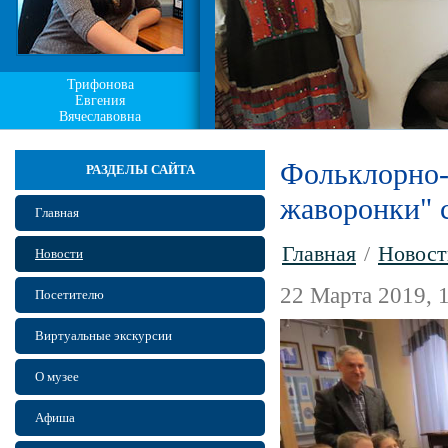
Трифонова
Евгения
Вячеславовна
Фольклорно-
РАЗДЕЛЫ САЙТА
жаворонки" 
Главная
Главная
/
Новост
Новости
22 Марта 2019, 
Посетителю
Виртуальные экскурсии
О музее
Афиша