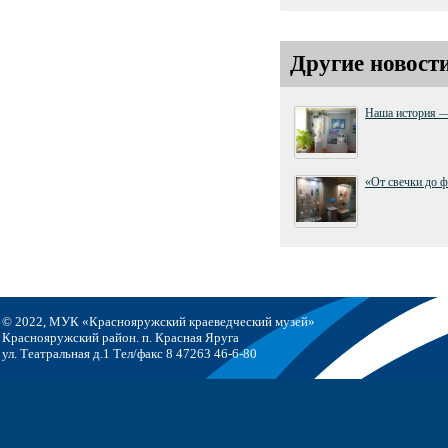
Другие новост
Наша история —
«От свечки до 
© 2022, МУК «Краснояружский краеведческий музей»
Краснояружский район. п. Красная Яруга
ул. Театральная д.1 Тел/факс 8 47263 46-6-80