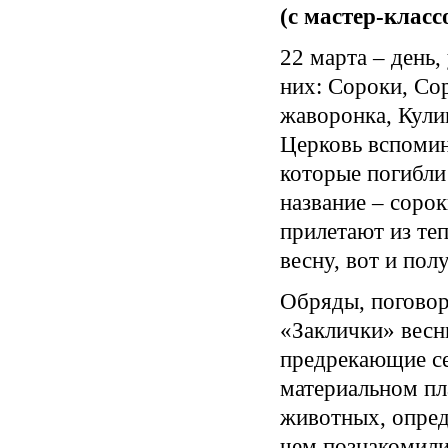
(с мастер-класс
22 марта – день,
них: Сороки, Со
жаворонка, Кулик
Церковь вспомин
которые погибли
название – соро
прилетают из те
весну, вот и пол
Обряды, поговор
«Заклички» весн
предрекающие се
материальном пл
животных, опред
чем познакомил